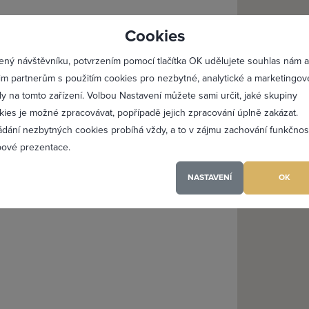
lásit se
Registro
Cookies
Maximální zviditelnění 
ený návštěvníku, potvrzením pomocí tlačítka OK udělujete souhlas nám a
Profesionální přístup k 
im partnerům s použitím cookies pro nezbytné, analytické a marketingov
Vždy aktuální prezentac
ly na tomto zařízení. Volbou Nastavení můžete sami určit, jaké skupiny
kies je možné zpracovávat, popřípadě jejich zpracování úplně zakázat.
ádání nezbytných cookies probíhá vždy, a to v zájmu zachování funkčnos
PŘIDAT 
ové prezentace.
NASTAVENÍ
OK
(a) jsem heslo