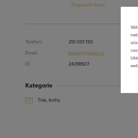
Přih
Doporučit firmu
Váž
naš
Telefon:
251 001 130
úče
coo
Email:
basus@gtplus.cz
Ukl
IČ:
24318507
web
Kategorie
Tisk, knihy
Zapomněl