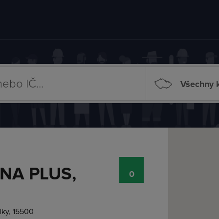
Všechny k
NA PLUS,
0
lky, 15500