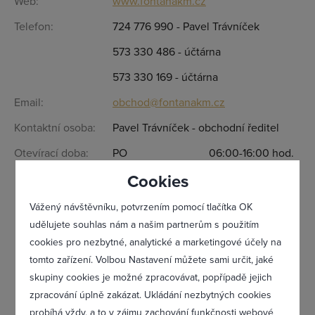
Web:
www.fontanakm.cz
Telefon:
724 776 990 - Pavel Trávníček
Přihlásit se
573 330 486 - účtárna
573 330 169 - účtárna
Email:
obchod@fontanakm.cz
Kontaktní osoba:
Pavel Trávníček - obchodní ředitel
Otevírací doba:
PO
06:00-16:00 hod.
Cookies
ÚT
06:00-16:00 hod.
Vážený návštěvníku, potvrzením pomocí tlačítka OK
ST
06:00-16:00 hod.
udělujete souhlas nám a našim partnerům s použitím
cookies pro nezbytné, analytické a marketingové účely na
ČT
06:00-16:00 hod.
tomto zařízení. Volbou Nastavení můžete sami určit, jaké
Zapomněl(a) jsem heslo
skupiny cookies je možné zpracovávat, popřípadě jejich
PÁ
06:00-16:00 hod
zpracování úplně zakázat. Ukládání nezbytných cookies
probíhá vždy, a to v zájmu zachování funkčnosti webové