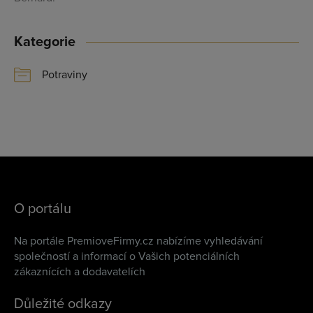
Kategorie
Potraviny
O portálu
Na portále PremioveFirmy.cz nabízíme vyhledávání
společností a informací o Vašich potenciálních
zákaznících a dodavatelích
Důležité odkazy