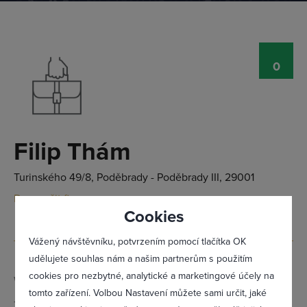
0
Přihlásit se
Filip Thám
Turinského 49/8, Poděbrady - Poděbrady III, 29001
Doporučit firmu
Cookies
Vážený návštěvníku, potvrzením pomocí tlačítka OK
udělujete souhlas nám a našim partnerům s použitím
cookies pro nezbytné, analytické a marketingové účely na
Web:
www.cukrarna-milano.cz/
tomto zařízení. Volbou Nastavení můžete sami určit, jaké
Telefon:
603 149 522