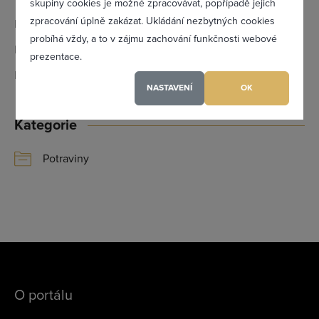
Zapomněl(a) jsem heslo
skupiny cookies je možné zpracovávat, popřípadě jejich
zpracování úplně zakázat. Ukládání nezbytných cookies
Email:
cukrarnamilano@seznam.cz
probíhá vždy, a to v zájmu zachování funkčnosti webové
IČ:
05246644
prezentace.
Registrovat se
DIČ:
CZ9707221073
NASTAVENÍ
OK
Kategorie
Maximální zviditelnění ve výpisu firem
Profesionální přístup k Vám i Vaší firmě
Potraviny
Vždy aktuální prezentace Vaší firmy
PŘIDAT FIRMU
O portálu