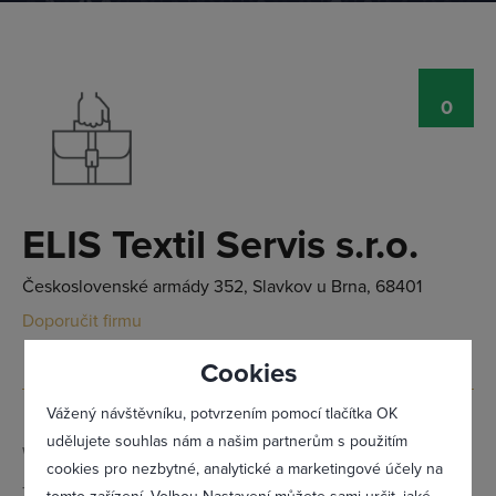
0
Přihlásit se
ELIS Textil Servis s.r.o.
Československé armády 352, Slavkov u Brna, 68401
Doporučit firmu
Cookies
Vážený návštěvníku, potvrzením pomocí tlačítka OK
udělujete souhlas nám a našim partnerům s použitím
Web:
sndi.cz
cookies pro nezbytné, analytické a marketingové účely na
Telefon:
544 227 585 - pevná linka