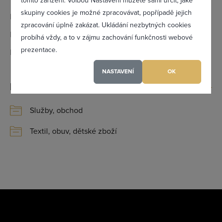
tomto zařízení. Volbou Nastavení můžete sami určit, jaké
Zapomněl(a) jsem heslo
skupiny cookies je možné zpracovávat, popřípadě jejich
Email:
slavkov@sndi.cz
zpracování úplně zakázat. Ukládání nezbytných cookies
IČ:
25756966
probíhá vždy, a to v zájmu zachování funkčnosti webové
prezentace.
DIČ:
CZ25756966
Registrovat se
NASTAVENÍ
OK
Kategorie
Maximální zviditelnění ve výpisu firem
Služby, obchod
Profesionální přístup k Vám i Vaší firmě
Textil, obuv, dětské zboží
Vždy aktuální prezentace Vaší firmy
PŘIDAT FIRMU