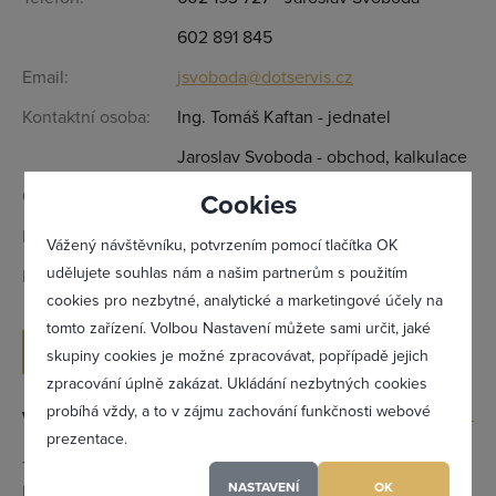
602 891 845
Email:
jsvoboda@dotservis.cz
Kontaktní osoba:
Ing. Tomáš Kaftan - jednatel
Jaroslav Svoboda - obchod, kalkulace
Otevírací doba:
Dle telefonické domluvy
Cookies
IČ:
28893492
Vážený návštěvníku, potvrzením pomocí tlačítka OK
udělujete souhlas nám a našim partnerům s použitím
DIČ:
CZ28893492
cookies pro nezbytné, analytické a marketingové účely na
tomto zařízení. Volbou Nastavení můžete sami určit, jaké
Zapomněl(a) jsem heslo
ODESLAT POPTÁVKU
skupiny cookies je možné zpracovávat, popřípadě jejich
zpracování úplně zakázat. Ukládání nezbytných cookies
probíhá vždy, a to v zájmu zachování funkčnosti webové
Výrobky a služby
prezentace.
Registrovat se
Tiskařské stroje, sportovní plochy i umělé trávníky,
NASTAVENÍ
OK
komunální služby, údržba (travnaté plochy, 5 t, nákladní