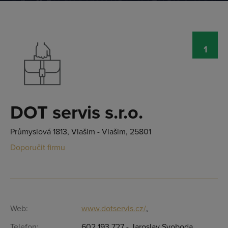
1
DOT servis s.r.o.
Průmyslová 1813, Vlašim - Vlašim, 25801
Doporučit firmu
Web:
www.dotservis.cz/
,
Přihlásit se
Telefon:
602 193 727 - Jaroslav Svoboda