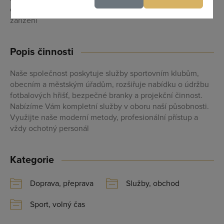
doprava do 12, drť, tenisové kurty), písek, kačírek, strojní
zařízení
Maximální zviditelnění ve výpisu firem
Profesionální přístup k Vám i Vaší firmě
Popis činnosti
Vždy aktuální prezentace Vaší firmy
Naše společnost poskytuje služby sportovním klubům,
obecním a městským úřadům, rozšiřuje nabídku o údržbu
fotbalových hřišť, bezpečné branky a projekční činnost.
PŘIDAT FIRMU
Nabízíme Vám kompletní služby v oboru naší působnosti.
Využijte naše moderní metody, profesionální přístup a
vždy ochotný personál
Kategorie
Doprava, přeprava
Služby, obchod
Sport, volný čas