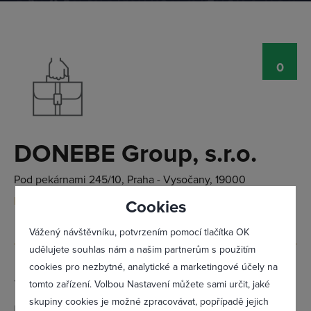
Přihlásit se
0
DONEBE Group, s.r.o.
Pod pekárnami 245/10, Praha - Vysočany, 19000
Doporučit firmu
Cookies
Vážený návštěvníku, potvrzením pomocí tlačítka OK
udělujete souhlas nám a našim partnerům s použitím
cookies pro nezbytné, analytické a marketingové účely na
Telefon:
605 372 042
tomto zařízení. Volbou Nastavení můžete sami určit, jaké
Zapomněl(a) jsem heslo
skupiny cookies je možné zpracovávat, popřípadě jejich
Email:
objednavka@pradlenka-nebe.cz