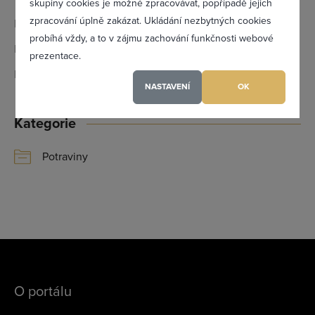
Zapomněl(a) jsem heslo
skupiny cookies je možné zpracovávat, popřípadě jejich
zpracování úplně zakázat. Ukládání nezbytných cookies
Email:
1lenkaz@seznam.cz
probíhá vždy, a to v zájmu zachování funkčnosti webové
IČ:
24240141
prezentace.
Registrovat se
DIČ:
CZ24240141
NASTAVENÍ
OK
Kategorie
Maximální zviditelnění ve výpisu firem
Profesionální přístup k Vám i Vaší firmě
Potraviny
Vždy aktuální prezentace Vaší firmy
PŘIDAT FIRMU
O portálu