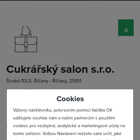
0
Přihlásit se
Cukrářský salon s.r.o.
Široká 113/3, Říčany - Říčany, 25101
Doporučit firmu
Cookies
Vážený návštěvníku, potvrzením pomocí tlačítka OK
udělujete souhlas nám a našim partnerům s použitím
cookies pro nezbytné, analytické a marketingové účely na
Web:
www.cukrarskysalon.cz/
tomto zařízení. Volbou Nastavení můžete sami určit, jaké
Telefon:
603 111 300