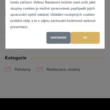
tomto zařízení. Volbou Nastavení můžete sami určit, jaké
Telefon:
602 219 764
Zapomněl(a) jsem heslo
skupiny cookies je možné zpracovávat, popřípadě jejich
Email:
info@cukrarnaandel.cz
zpracování úplně zakázat. Ukládání nezbytných cookies
probíhá vždy, a to v zájmu zachování funkčnosti webové
andel.k.c@seznam.cz
prezentace.
Registrovat se
IČ:
07137257
NASTAVENÍ
OK
DIČ:
CZ6353171154
Maximální zviditelnění ve výpisu firem
Kategorie
Profesionální přístup k Vám i Vaší firmě
Vždy aktuální prezentace Vaší firmy
Potraviny
Restaurace, vinárny
PŘIDAT FIRMU