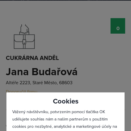
0
Přihlásit se
CUKRÁRNA ANDĚL
Jana Budařová
Altéře 2223, Staré Město, 68603
Doporučit firmu
Cookies
Vážený návštěvníku, potvrzením pomocí tlačítka OK
udělujete souhlas nám a našim partnerům s použitím
cookies pro nezbytné, analytické a marketingové účely na
Web:
www.cukrarnaandel.cz/