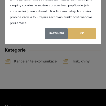
Zapomněl(a) jsem heslo
skupiny cookies je možné zpracovávat, popřípadě jejich
777 791 545 - Jaroslava Pospíšilová
zpracování úplně zakázat. Ukládání nezbytných cookies
Email:
pospisilova@copy-servis.cz
probíhá vždy, a to v zájmu zachování funkčnosti webové
prezentace.
info@copy-servis.cz
Registrovat se
IČ:
29270227
NASTAVENÍ
OK
Maximální zviditelnění ve výpisu firem
Kategorie
Profesionální přístup k Vám i Vaší firmě
Kancelář, telekomunikace
Tisk, knihy
Vždy aktuální prezentace Vaší firmy
PŘIDAT FIRMU