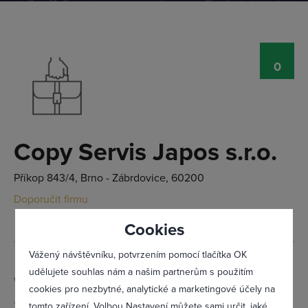
0
Přihlásit se
Copy Servis Japos s.r.o.
Příkop 843/4, Brno - Zábrdovice, 60200
Doporučit firmu
Cookies
Vážený návštěvníku, potvrzením pomocí tlačítka OK
udělujete souhlas nám a našim partnerům s použitím
Web:
www.copy-servis.cz
cookies pro nezbytné, analytické a marketingové účely na
Telefon:
542 218 550
tomto zařízení. Volbou Nastavení můžete sami určit, jaké