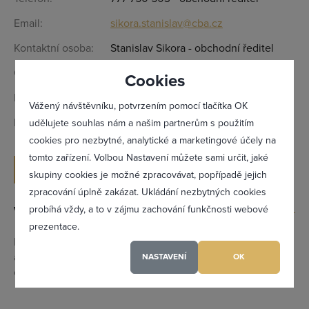
Email:
sikora.stanislav@cba.cz
Kontaktní osoba:
Stanislav Sikora - obchodní ředitel
Otevírací doba:
Dle telefonické domluvy.
Cookies
IČ:
27785360
Vážený návštěvníku, potvrzením pomocí tlačítka OK
DIČ:
CZ27785360
udělujete souhlas nám a našim partnerům s použitím
cookies pro nezbytné, analytické a marketingové účely na
tomto zařízení. Volbou Nastavení můžete sami určit, jaké
ODESLAT POPTÁVKU
Zapomněl(a) jsem heslo
skupiny cookies je možné zpracovávat, popřípadě jejich
zpracování úplně zakázat. Ukládání nezbytných cookies
probíhá vždy, a to v zájmu zachování funkčnosti webové
Výrobky a služby
prezentace.
Registrovat se
Mléčné výrobky, koření, chlazené výrobky, zelenina,
alkoholické a nealkoholické nápoje, sladké a slané pečivo,
NASTAVENÍ
OK
cukrovinky, ovoce, potraviny
Maximální zviditelnění ve výpisu firem