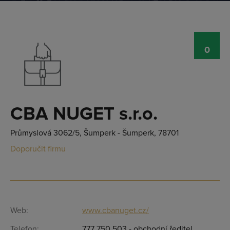
0
CBA NUGET s.r.o.
Průmyslová 3062/5, Šumperk - Šumperk, 78701
Doporučit firmu
Přihlásit se
Web:
www.cbanuget.cz/
Telefon:
777 750 503 - obchodní ředitel