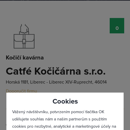
0
Přihlásit se
Kočičí kavárna
Catfé Kočičárna s.r.o.
Horská 1181, Liberec - Liberec XIV-Ruprecht, 46014
Doporučit firmu
Cookies
Vážený návštěvníku, potvrzením pomocí tlačítka OK
udělujete souhlas nám a našim partnerům s použitím
Web:
www.catfe-kocicarna.cz
cookies pro nezbytné, analytické a marketingové účely na