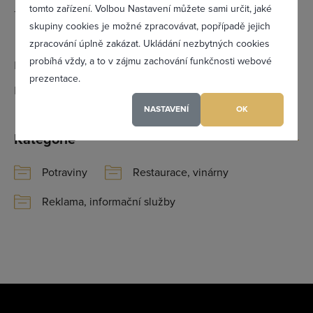
tomto zařízení. Volbou Nastavení můžete sami určit, jaké
Telefon:
602 220 006
Zapomněl(a) jsem heslo
skupiny cookies je možné zpracovávat, popřípadě jejich
774 453 220
zpracování úplně zakázat. Ukládání nezbytných cookies
probíhá vždy, a to v zájmu zachování funkčnosti webové
Email:
info@catfe-kocicarna.cz
prezentace.
IČ:
Registrovat se
07083904
NASTAVENÍ
OK
Kategorie
Maximální zviditelnění ve výpisu firem
Profesionální přístup k Vám i Vaší firmě
Potraviny
Restaurace, vinárny
Vždy aktuální prezentace Vaší firmy
Reklama, informační služby
PŘIDAT FIRMU