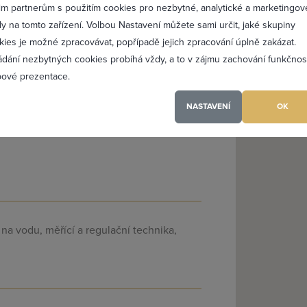
Profesionální přístup k 
im partnerům s použitím cookies pro nezbytné, analytické a marketingov
Vždy aktuální prezentac
ly na tomto zařízení. Volbou Nastavení můžete sami určit, jaké skupiny
kies je možné zpracovávat, popřípadě jejich zpracování úplně zakázat.
ádání nezbytných cookies probíhá vždy, a to v zájmu zachování funkčnos
PŘIDAT 
ové prezentace.
NASTAVENÍ
OK
(a) jsem heslo
a vodu, měřící a regulační technika,