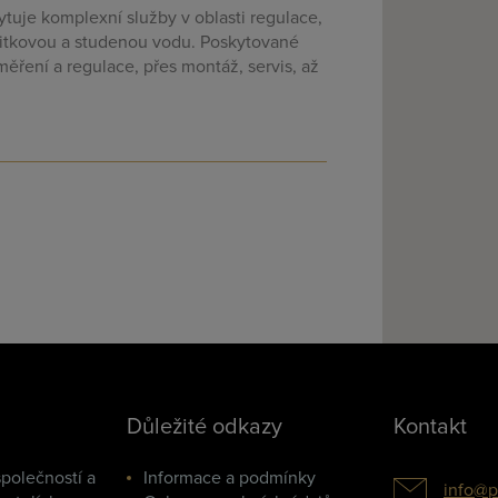
ytuje komplexní služby v oblasti regulace,
žitkovou a studenou vodu. Poskytované
ěření a regulace, přes montáž, servis, až
Důležité odkazy
Kontakt
polečností a
Informace a podmínky
info@p