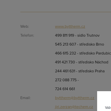
Web:
www.byttherm.cz
Telefon:
499 811 919 - sídlo Trutnov
545 213 607 - středisko Brno
466 615 232 - středisko Pardubi
491 421 730 - středisko Náchod
244 461 631 - středisko Praha
272 088 775 -
Přih
724 614 661
Email:
byttherm@byttherm.cz
jiri.zerzan@techem.cz
Váž