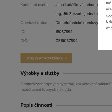
naš
Kontaktní osoba:
Jana Luňáčková - ekonomka
úče
Ing. Jiří Zerzaň - jednatel
coo
Ukl
Otevírací doba:
Dle telefonické domluvy
web
IČ:
15037894
DIČ:
CZ15037894
Zapomněl
ODESLAT POPTÁVKU
Výrobky a služby
Optimalizace topných systémů, rozúčtování nákladů n
rozúčtování topných nákladů
Popis činnosti