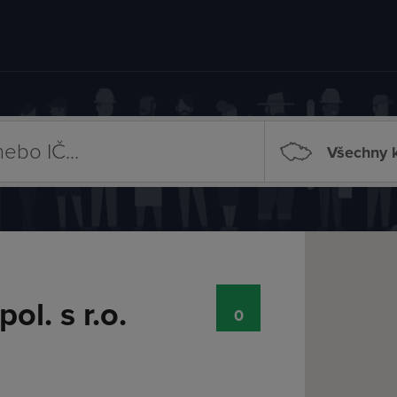
Všechny k
l. s r.o.
0