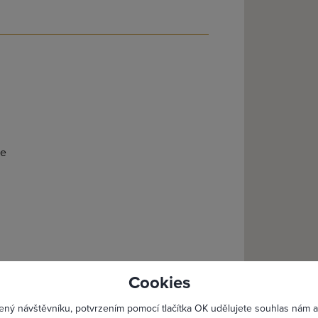
ce
lásit se
Registro
Cookies
Maximální zviditelnění 
ený návštěvníku, potvrzením pomocí tlačítka OK udělujete souhlas nám a