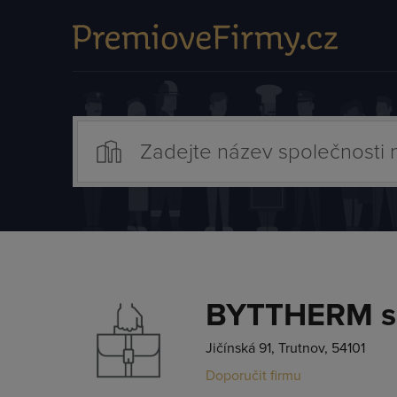
BYTTHERM spo
Jičínská 91, Trutnov, 54101
Doporučit firmu