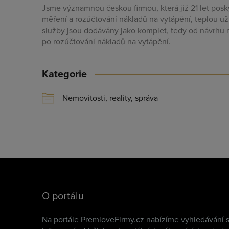
Jsme významnou českou firmou, která již 21 let posk
měření a rozúčtování nákladů na vytápění, teplou u
služby jsou dodávány jako komplet, tedy od návrhu m
po rozúčtování nákladů na vytápění.
Kategorie
Nemovitosti, reality, správa
O portálu
Na portále PremioveFirmy.cz nabízíme vyhledávání s