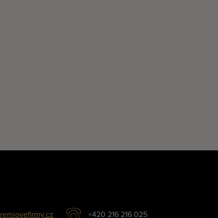
remiovefirmy.cz
+420 216 216 025