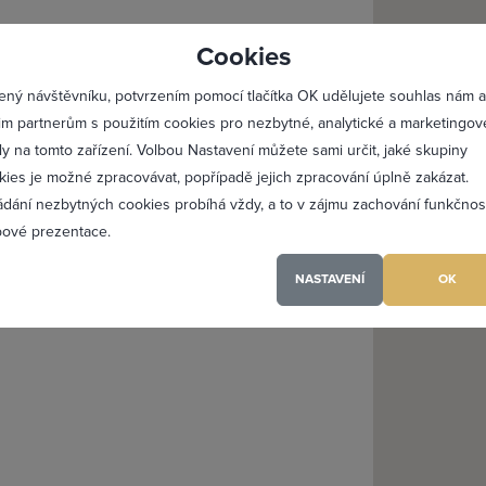
lásit se
Registro
Cookies
Maximální zviditelnění 
ený návštěvníku, potvrzením pomocí tlačítka OK udělujete souhlas nám a
Profesionální přístup k 
im partnerům s použitím cookies pro nezbytné, analytické a marketingov
Vždy aktuální prezentac
ly na tomto zařízení. Volbou Nastavení můžete sami určit, jaké skupiny
kies je možné zpracovávat, popřípadě jejich zpracování úplně zakázat.
ádání nezbytných cookies probíhá vždy, a to v zájmu zachování funkčnos
PŘIDAT 
ové prezentace.
NASTAVENÍ
OK
(a) jsem heslo