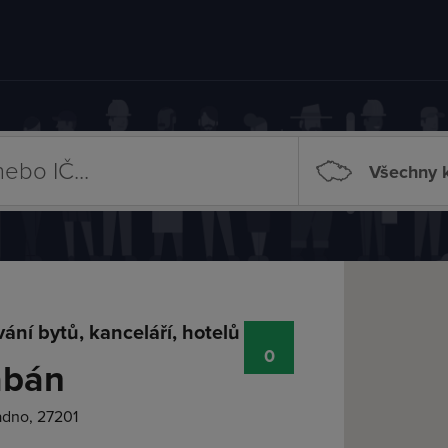
Všechny k
ání bytů, kanceláří, hotelů
0
abán
adno, 27201