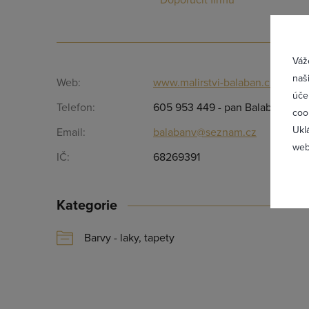
Přih
Doporučit firmu
Váž
naš
Web:
www.malirstvi-balaban.cz
úče
Telefon:
605 953 449 - pan Balabán
coo
Ukl
Email:
balabanv@seznam.cz
web
IČ:
68269391
Kategorie
Zapomněl
Barvy - laky, tapety