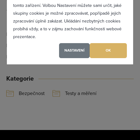
Web:
www.beq.cz
tomto zařízení. Volbou Nastavení můžete sami určit, jaké
Telefon:
775 709 434 - Ing. Milan Gabčan ,
Zapomněl(a) jsem heslo
skupiny cookies je možné zpracovávat, popřípadě jejich
zpracování úplně zakázat. Ukládání nezbytných cookies
MBA - jednatel, ředitel
probíhá vždy, a to v zájmu zachování funkčnosti webové
Email:
m.beqcompany@seznam.cz
prezentace.
Registrovat se
IČ:
28240308
NASTAVENÍ
OK
DIČ:
CZ28240308
Maximální zviditelnění ve výpisu firem
Profesionální přístup k Vám i Vaší firmě
Kategorie
Vždy aktuální prezentace Vaší firmy
Bezpečnost
Testy a měření
PŘIDAT FIRMU