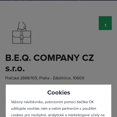
1
Přihlásit se
B.E.Q. COMPANY CZ
s.r.o.
Práčská 2668/105, Praha - Záběhlice, 10600
Doporučit firmu
Cookies
Vážený návštěvníku, potvrzením pomocí tlačítka OK
udělujete souhlas nám a našim partnerům s použitím
cookies pro nezbytné, analytické a marketingové účely na