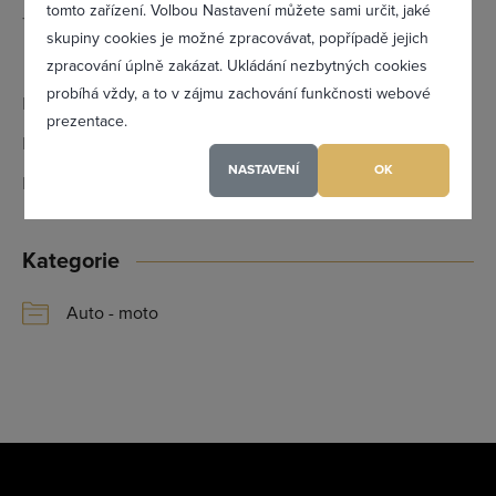
tomto zařízení. Volbou Nastavení můžete sami určit, jaké
Telefon:
354 435 930
Zapomněl(a) jsem heslo
skupiny cookies je možné zpracovávat, popřípadě jejich
776 635 438
zpracování úplně zakázat. Ukládání nezbytných cookies
probíhá vždy, a to v zájmu zachování funkčnosti webové
Email:
podhrazskypavel@seznam.cz
prezentace.
Registrovat se
IČ:
10339400
NASTAVENÍ
OK
DIČ:
CZ6401130857
Maximální zviditelnění ve výpisu firem
Kategorie
Profesionální přístup k Vám i Vaší firmě
Vždy aktuální prezentace Vaší firmy
Auto - moto
PŘIDAT FIRMU