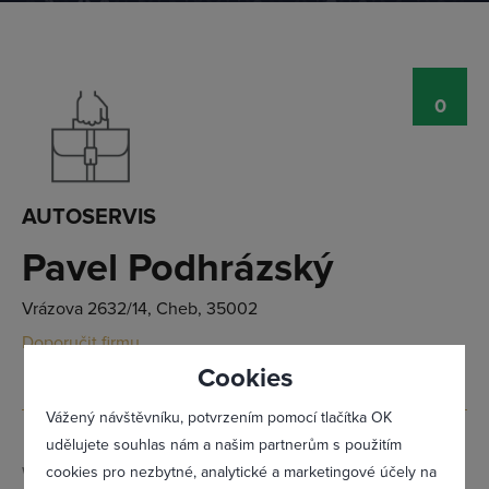
0
Přihlásit se
AUTOSERVIS
Pavel Podhrázský
Vrázova 2632/14, Cheb, 35002
Doporučit firmu
Cookies
Vážený návštěvníku, potvrzením pomocí tlačítka OK
udělujete souhlas nám a našim partnerům s použitím
cookies pro nezbytné, analytické a marketingové účely na
Web:
www.autopodhrazsky.cz/