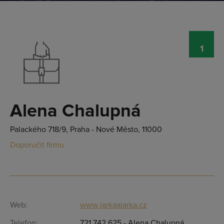
1
Alena Chalupná
Palackého 718/9, Praha - Nové Město, 11000
Doporučit firmu
Přihlásit se
Web:
www.jarkaajarka.cz
Telefon:
721 742 625 - Alena Chalupná