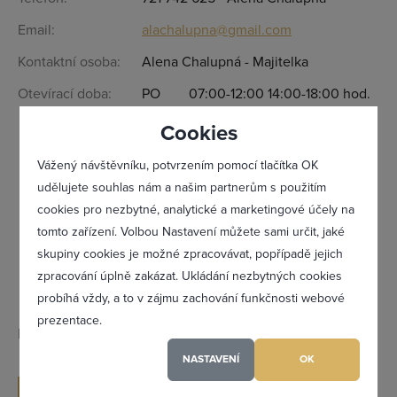
Email:
alachalupna@gmail.com
Kontaktní osoba:
Alena Chalupná - Majitelka
Otevírací doba:
PO
07:00-12:00 14:00-18:00 hod.
Cookies
ÚT
07:00-12:00 14:00-18:00 hod.
Vážený návštěvníku, potvrzením pomocí tlačítka OK
ST
07:00-12:00 14:00-18:00 hod.
udělujete souhlas nám a našim partnerům s použitím
cookies pro nezbytné, analytické a marketingové účely na
ČT
07:00-12:00 14:00-18:00 hod.
tomto zařízení. Volbou Nastavení můžete sami určit, jaké
Zapomněl(a) jsem heslo
skupiny cookies je možné zpracovávat, popřípadě jejich
PÁ
07:00-12:00 hod.
zpracování úplně zakázat. Ukládání nezbytných cookies
probíhá vždy, a to v zájmu zachování funkčnosti webové
prezentace.
IČ:
17030927
Registrovat se
NASTAVENÍ
OK
ODESLAT POPTÁVKU