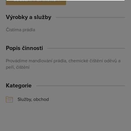
Maximální zviditelnění ve výpisu firem
Profesionální přístup k Vám i Vaší firmě
Výrobky a služby
Vždy aktuální prezentace Vaší firmy
Čistírna prádla
PŘIDAT FIRMU
Popis činnosti
Provádíme mandlování prádla, chemické čištění oděvů a
peří, čištění
Kategorie
Služby, obchod